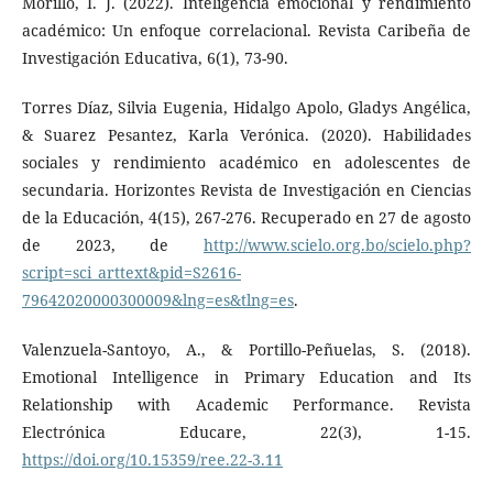
Morillo, I. J. (2022). Inteligencia emocional y rendimiento
académico: Un enfoque correlacional. Revista Caribeña de
Investigación Educativa, 6(1), 73-90.
Torres Díaz, Silvia Eugenia, Hidalgo Apolo, Gladys Angélica,
& Suarez Pesantez, Karla Verónica. (2020). Habilidades
sociales y rendimiento académico en adolescentes de
secundaria. Horizontes Revista de Investigación en Ciencias
de la Educación, 4(15), 267-276. Recuperado en 27 de agosto
de 2023, de
http://www.scielo.org.bo/scielo.php?
script=sci_arttext&pid=S2616-
79642020000300009&lng=es&tlng=es
.
Valenzuela-Santoyo, A., & Portillo-Peñuelas, S. (2018).
Emotional Intelligence in Primary Education and Its
Relationship with Academic Performance. Revista
Electrónica Educare, 22(3), 1-15.
https://doi.org/10.15359/ree.22-3.11