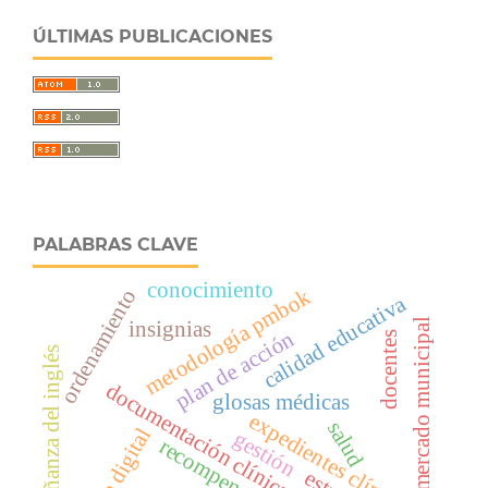
ÚLTIMAS PUBLICACIONES
PALABRAS CLAVE
conocimiento
metodología pmbok
ordenamiento
calidad educativa
mercado municipal
insignias
plan de acción
docentes
enseñanza del inglés
documentación clínica
glosas médicas
expedientes clínicos
salud
Ética digital
gestión
recompensas