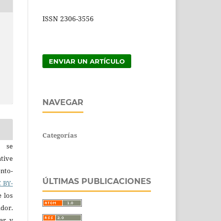
ISSN 2306-3556
ENVIAR UN ARTÍCULO
NAVEGAR
Categorías
a se
tive
nto-
ÚLTIMAS PUBLICACIONES
 BY-
e los
ador.
iar y