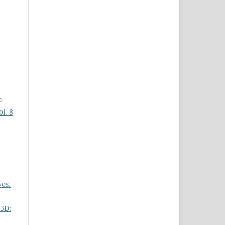
a
l. 8
vos.
 3D: