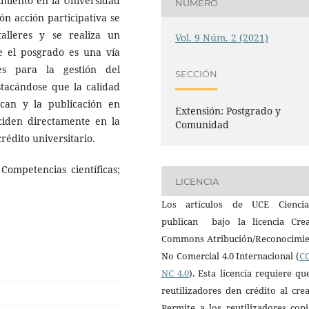
imiento en la Universidad
NÚMERO
ón acción participativa se
alleres y se realiza un
Vol. 9 Núm. 2 (2021)
ue el posgrado es una vía
es para la gestión del
SECCIÓN
stacándose que la calidad
can y la publicación en
Extensión: Postgrado y
nciden directamente en la
Comunidad
 crédito universitario.
ompetencias científicas;
LICENCIA
Los artículos de UCE Cienci
publican bajo la licencia Crea
Commons Atribución/Reconocimie
No Comercial 4.0 Internacional (
CC
NC 4.0
). Esta licencia requiere qu
reutilizadores den crédito al cre
Permite a los reutilizadores cop