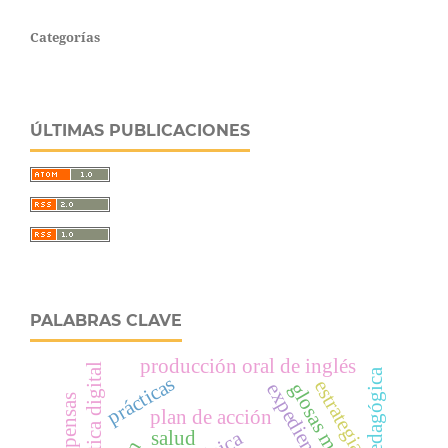
Categorías
ÚLTIMAS PUBLICACIONES
PALABRAS CLAVE
producción oral de inglés
Ética digital
prácticas
estrategia
glosas médicas
recompensas
plan de acción
salud