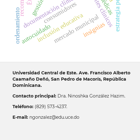
estrategia pedagógica
expedientes clínicos
documentación clínica
gestión
consumidores
ordenamiento
inclusión educativa
mercado municipal
insignias
autocuidado
Universidad Central de Este. Ave. Francisco Alberto
Caamaño Deñó, San Pedro de Macorís, República
Dominicana.
Contacto principal:
Dra. Ninoshka González Hazim.
Teléfono:
(829) 573-4237.
E-mail:
ngonzalez@edu.uce.do