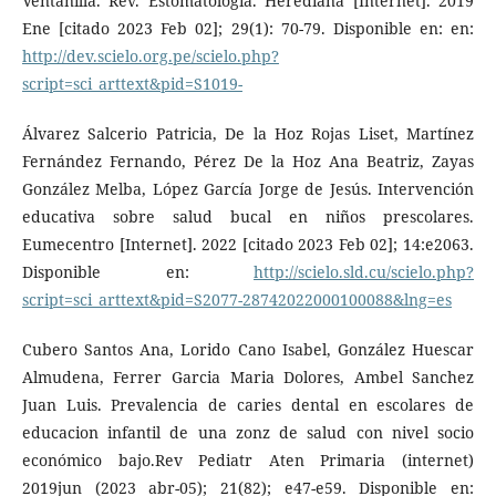
Ventanilla. Rev. Estomatología. Herediana [Internet]. 2019
Ene [citado 2023 Feb 02]; 29(1): 70-79. Disponible en: en:
http://dev.scielo.org.pe/scielo.php?
script=sci_arttext&pid=S1019-
Álvarez Salcerio Patricia, De la Hoz Rojas Liset, Martínez
Fernández Fernando, Pérez De la Hoz Ana Beatriz, Zayas
González Melba, López García Jorge de Jesús. Intervención
educativa sobre salud bucal en niños prescolares.
Eumecentro [Internet]. 2022 [citado 2023 Feb 02]; 14:e2063.
Disponible en:
http://scielo.sld.cu/scielo.php?
script=sci_arttext&pid=S2077-28742022000100088&lng=es
Cubero Santos Ana, Lorido Cano Isabel, González Huescar
Almudena, Ferrer Garcia Maria Dolores, Ambel Sanchez
Juan Luis. Prevalencia de caries dental en escolares de
educacion infantil de una zonz de salud con nivel socio
económico bajo.Rev Pediatr Aten Primaria (internet)
2019jun (2023 abr-05); 21(82); e47-e59. Disponible en: