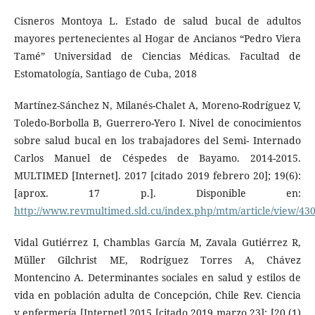
Cisneros Montoya L. Estado de salud bucal de adultos
mayores pertenecientes al Hogar de Ancianos “Pedro Viera
Tamé” Universidad de Ciencias Médicas. Facultad de
Estomatología, Santiago de Cuba, 2018
Martínez-Sánchez N, Milanés-Chalet A, Moreno-Rodríguez V,
Toledo-Borbolla B, Guerrero-Yero I. Nivel de conocimientos
sobre salud bucal en los trabajadores del Semi- Internado
Carlos Manuel de Céspedes de Bayamo. 2014-2015.
MULTIMED [Internet]. 2017 [citado 2019 febrero 20]; 19(6):
[aprox. 17 p.]. Disponible en:
http://www.revmultimed.sld.cu/index.php/mtm/article/view/43
Vidal Gutiérrez I, Chamblas García M, Zavala Gutiérrez R,
Müller Gilchrist ME, Rodríguez Torres A, Chávez
Montencino A. Determinantes sociales en salud y estilos de
vida en población adulta de Concepción, Chile Rev. Ciencia
y enfermería [Internet] 2015 [citado 2019 marzo 23]; [20 (1)