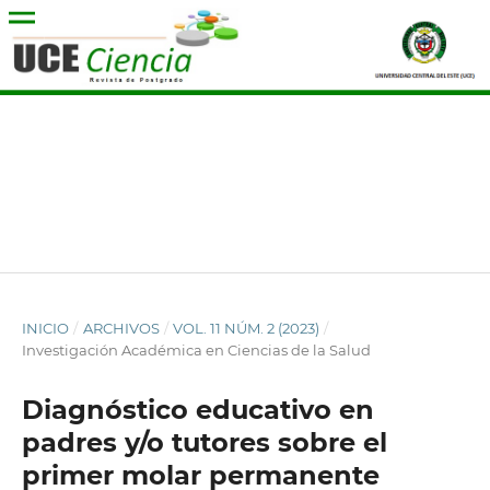
INICIO
/
ARCHIVOS
/
VOL. 11 NÚM. 2 (2023)
/
Investigación Académica en Ciencias de la Salud
Diagnóstico educativo en
padres y/o tutores sobre el
primer molar permanente