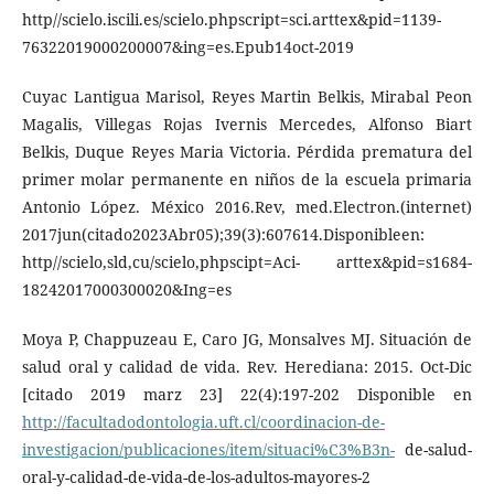
http//scielo.iscili.es/scielo.phpscript=sci.arttex&pid=1139-
76322019000200007&ing=es.Epub14oct-2019
Cuyac Lantigua Marisol, Reyes Martin Belkis, Mirabal Peon
Magalis, Villegas Rojas Ivernis Mercedes, Alfonso Biart
Belkis, Duque Reyes Maria Victoria. Pérdida prematura del
primer molar permanente en niños de la escuela primaria
Antonio López. México 2016.Rev, med.Electron.(internet)
2017jun(citado2023Abr05);39(3):607614.Disponibleen:
http//scielo,sld,cu/scielo,phpscipt=Aci- arttex&pid=s1684-
18242017000300020&Ing=es
Moya P, Chappuzeau E, Caro JG, Monsalves MJ. Situación de
salud oral y calidad de vida. Rev. Herediana: 2015. Oct-Dic
[citado 2019 marz 23] 22(4):197-202 Disponible en
http://facultadodontologia.uft.cl/coordinacion-de-
investigacion/publicaciones/item/situaci%C3%B3n-
de-salud-
oral-y-calidad-de-vida-de-los-adultos-mayores-2