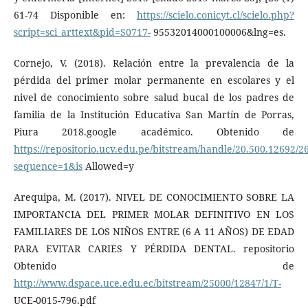
61-74 Disponible en:
https://scielo.conicyt.cl/scielo.php?
script=sci_arttext&pid=S0717-
95532014000100006&lng=es.
Cornejo, V. (2018). Relación entre la prevalencia de la
pérdida del primer molar permanente en escolares y el
nivel de conocimiento sobre salud bucal de los padres de
familia de la Institución Educativa San Martín de Porras,
Piura 2018.google académico. Obtenido de
https://repositorio.ucv.edu.pe/bitstream/handle/20.500.12692/2
sequence=1&is
Allowed=y
Arequipa, M. (2017). NIVEL DE CONOCIMIENTO SOBRE LA
IMPORTANCIA DEL PRIMER MOLAR DEFINITIVO EN LOS
FAMILIARES DE LOS NIÑOS ENTRE (6 A 11 AÑOS) DE EDAD
PARA EVITAR CARIES Y PÉRDIDA DENTAL. repositorio
Obtenido de
http://www.dspace.uce.edu.ec/bitstream/25000/12847/1/T-
UCE-0015-796.pdf