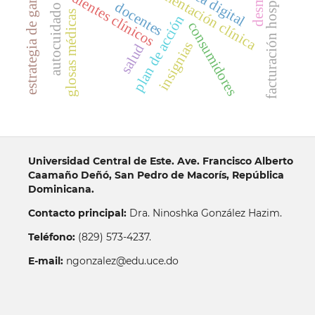
estrategia de gamificación
facturación hospitalaria.
documentación clínica
expedientes clínicos
Ética digital
docentes
autocuidado
glosas médicas
plan de acción
consumidores
insignias
salud
Universidad Central de Este. Ave. Francisco Alberto
Caamaño Deñó, San Pedro de Macorís, República
Dominicana.
Contacto principal:
Dra. Ninoshka González Hazim.
Teléfono:
(829) 573-4237.
E-mail:
ngonzalez@edu.uce.do