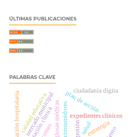
ÚLTIMAS PUBLICACIONES
PALABRAS CLAVE
ciudadanía digita
plan de acción
facturación hospitalaria.
mercado municipal
calidad educativa
glosas médicas
consumidores
documentación clínica
expedientes clínicos
estrategia
gestión
salud
docentes