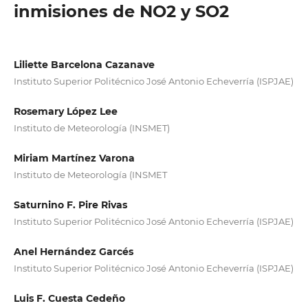
inmisiones de NO2 y SO2
Liliette Barcelona Cazanave
Instituto Superior Politécnico José Antonio Echeverría (ISPJAE)
Rosemary López Lee
Instituto de Meteorología (INSMET)
Miriam Martínez Varona
Instituto de Meteorología (INSMET
Saturnino F. Pire Rivas
Instituto Superior Politécnico José Antonio Echeverría (ISPJAE)
Anel Hernández Garcés
Instituto Superior Politécnico José Antonio Echeverría (ISPJAE)
Luis F. Cuesta Cedeño