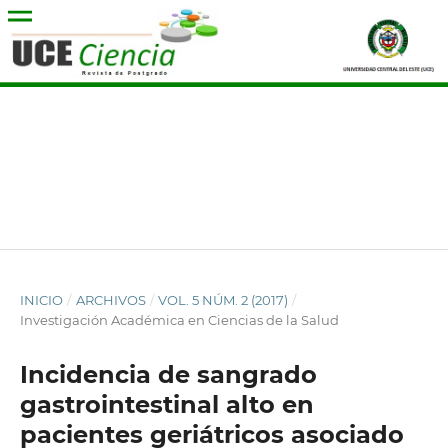
INICIO
/
ARCHIVOS
/
VOL. 5 NÚM. 2 (2017)
/
Investigación Académica en Ciencias de la Salud
Incidencia de sangrado
gastrointestinal alto en
pacientes geriátricos asociado