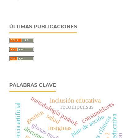
ÚLTIMAS PUBLICACIONES
PALABRAS CLAVE
metodología pmbok
inclusión educativa
consumidores
inteligencia artificial
recompensas
gestión
salud
plan de acción
calidad educativa
glosas médicas
insignias