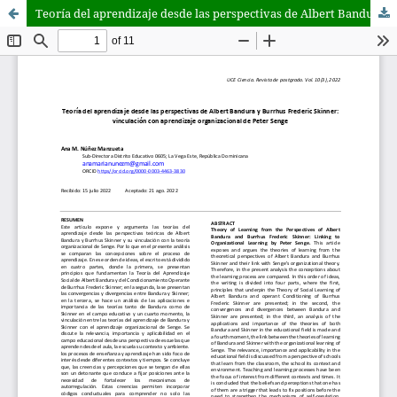
Teoría del aprendizaje desde las perspectivas de Albert Bandura y Burrhus Frederic Skinner: vinculación con aprendizaje organizacional de Peter Senge