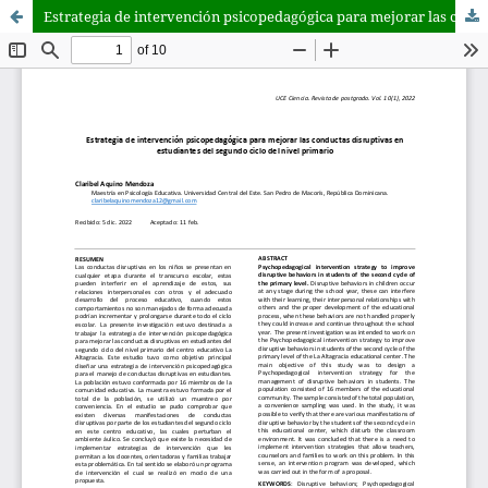
Estrategia de intervención psicopedagógica para mejorar las conductas disruptivas en estudiantes del segundo ciclo del nivel primario