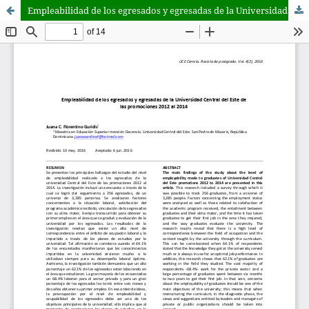
Empleabilidad de los egresados y egresadas de la Universidad Central del Este de las promociones 2012 al 2014