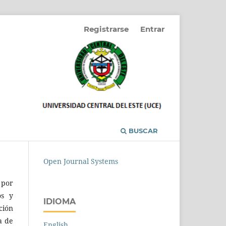
Registrarse
Entrar
BUSCAR
Open Journal Systems
 por
os y
IDIOMA
ción
a de
English