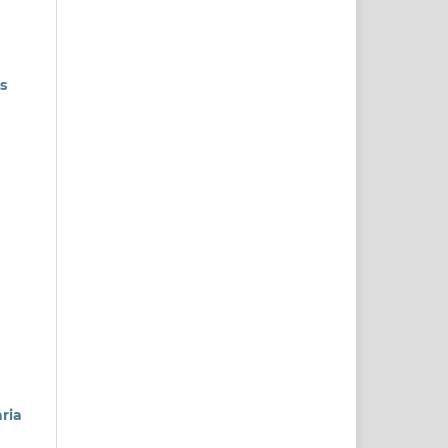
s
ria