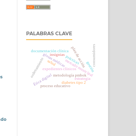
PALABRAS CLAVE
consumidores
plan de acción
documentación clínica
glosas médicas
insignias
prácticas
ordenamiento
mercado municipal
salud
gestión
expedientes clínicos
Ética digital
metodología pmbok
os
estrategia
diabetes tipo 2
proceso educativo
ado